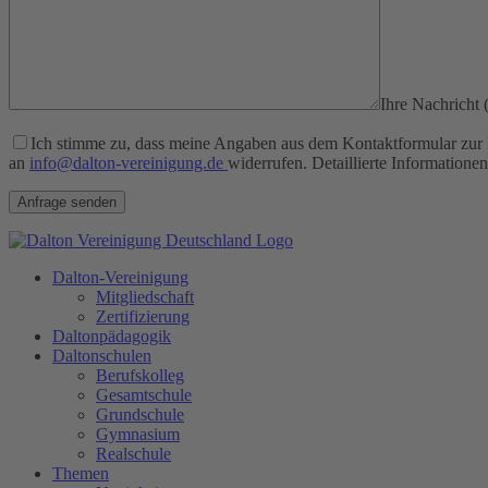
Ihre Nachricht (
Bitte lasse dieses Feld leer.
Ich stimme zu, dass meine Angaben aus dem Kontaktformular zur B
an
info@dalton-vereinigung.de
widerrufen. Detaillierte Information
Dalton-Vereinigung
Mitgliedschaft
Zertifizierung
Daltonpädagogik
Daltonschulen
Berufskolleg
Gesamtschule
Grundschule
Gymnasium
Realschule
Themen