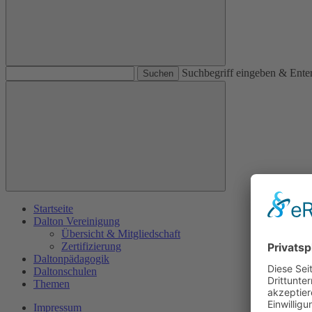
Suchbegriff eingeben & Ente
Startseite
Dalton Vereinigung
Übersicht & Mitgliedschaft
Zertifizierung
Daltonpädagogik
Daltonschulen
Themen
Impressum